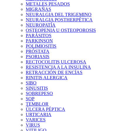
METALES PESADOS
MIGRAÑAS
NEURALGIA DEL TRIGEMINO
NEURALGIA POSTHERPÉTICA
NEUROPATÍA
OSTEOPENIA U OSTEOPOROSIS
PARÁSITOS
PARKINSON
POLIMIOSITIS
PRÓSTATA
PSORIASIS
RECTOCOLITIS ULCEROSA
RESISTENCIA A LA INSULINA
RETRACCIÓN DE ENCÍAS
RINITIS ALERGICA
SIBO
SINUSITIS
SOBREPESO
SOP
TEMBLOR
ÚLCERA PÉPTICA
URTICARIA
VARICES
VIRUS
VITILIGO