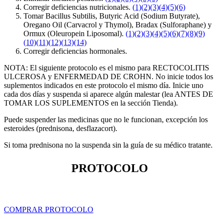
Corregir deficiencias nutricionales.
(1)
(2)
(3)
(4)
(5)
(6)
Tomar Bacillus Subtilis, Butyric Acid (Sodium Butyrate),
Oregano Oil (Carvacrol y Thymol), Bradax (Sulforaphane) y
Ormux (Oleuropein Liposomal).
(1)
(2)
(3)
(4)
(5)
(6)
(7)
(8)
(9)
(10)
(11)
(12)
(13)
(14)
Corregir deficiencias hormonales.
NOTA: El siguiente protocolo es el mismo para RECTOCOLITIS
ULCEROSA y ENFERMEDAD DE CROHN. No inicie todos los
suplementos indicados en este protocolo el mismo día. Inicie uno
cada dos días y suspenda si aparece algún malestar (lea ANTES DE
TOMAR LOS SUPLEMENTOS en la sección Tienda).
Puede suspender las medicinas que no le funcionan, excepción los
esteroides (prednisona, desflazacort).
Si toma prednisona no la suspenda sin la guía de su médico tratante.
PROTOCOLO
COMPRAR PROTOCOLO