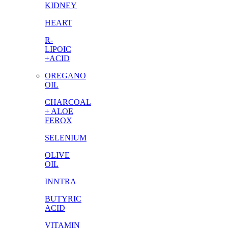
KIDNEY
HEART
R-
LIPOIC
+ACID
OREGANO
OIL
CHARCOAL
+ ALOE
FEROX
SELENIUM
OLIVE
OIL
INNTRA
BUTYRIC
ACID
VITAMIN