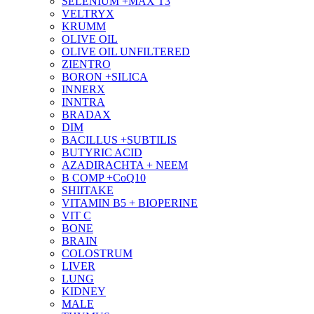
SELENIUM +MAX T3
VELTRYX
KRUMM
OLIVE OIL
OLIVE OIL UNFILTERED
ZIENTRO
BORON +SILICA
INNERX
INNTRA
BRADAX
DIM
BACILLUS +SUBTILIS
BUTYRIC ACID
AZADIRACHTA + NEEM
B COMP +CoQ10
SHIITAKE
VITAMIN B5 + BIOPERINE
VIT C
BONE
BRAIN
COLOSTRUM
LIVER
LUNG
KIDNEY
MALE