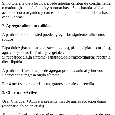
Si no tolera la dieta líquida, puede agregar cambur de concha negra
o maduro (banano/plátano) y o tomar hasta 5 cucharadas al día
aceite de coco orgánico y comestible repartidos durante el día hasta
cada 3 horas.
2.
Agregue alimentos sólidos
A partir del 6to día usted puede agregar los siguientes alimentos
sólidos:
Papa dulce (batata, camote, sweet potato), plátano (plátano macho),
aguacate y todas las frutas y vegetales.
Si reaparece algún síntoma (sangrado/dolor/moco/diarrea) repetir la
dieta líquida.
A partir del 15avo día puede agregar proteína animal y huevos.
Retroceder si regresa algún síntoma.
Por 4 meses no comer lácteos, granos, cereales ni semillas.
3.
Charcoal +Active
Usar Charcoal +Active si presenta más de una evacuación diaria
(escenario típico en crisis).
Tomar 4 cápsulas media mañana y media tarde con un vaso de agua