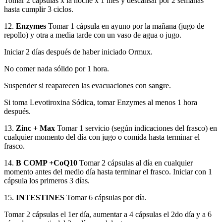
Tomar 2 capsulas x la noche x 1 mes y descansar por 2 semanas
hasta cumplir 3 ciclos.
12.
Enzymes
Tomar 1 cápsula en ayuno por la mañana (jugo de
repollo) y otra a media tarde con un vaso de agua o jugo.
Iniciar 2 días después de haber iniciado Ormux.
No comer nada sólido por 1 hora.
Suspender si reaparecen las evacuaciones con sangre.
Si toma Levotiroxina Sódica, tomar Enzymes al menos 1 hora
después.
13.
Zinc + Max
Tomar 1 servicio (según indicaciones del frasco) en
cualquier momento del día con jugo o comida hasta terminar el
frasco.
14.
B COMP +CoQ10
Tomar 2 cápsulas al día en cualquier
momento antes del medio día hasta terminar el frasco. Iniciar con 1
cápsula los primeros 3 días.
15.
INTESTINES
Tomar 6 cápsulas por día.
Tomar 2 cápsulas el 1er día, aumentar a 4 cápsulas el 2do día y a 6