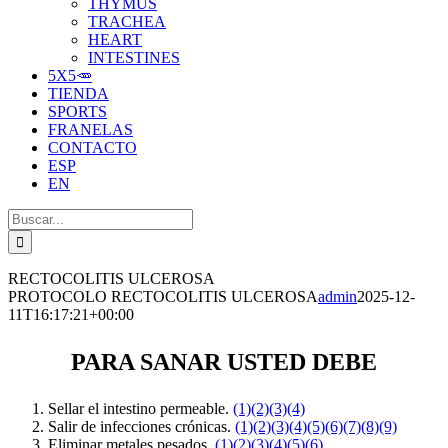
THYMUS
TRACHEA
HEART
INTESTINES
5X5🥕
TIENDA
SPORTS
FRANELAS
CONTACTO
ESP
EN
Buscar:
RECTOCOLITIS ULCEROSA
PROTOCOLO RECTOCOLITIS ULCEROSA
admin
2025-12-
11T16:17:21+00:00
PARA SANAR USTED DEBE
Sellar el intestino permeable.
(1)
(2)
(3)
(4)
Salir de infecciones crónicas.
(1)
(2)
(3)
(4)
(5)
(6)
(7)
(8)
(9)
Eliminar metales pesados.
(1)
(2)
(3)
(4)
(5)
(6)