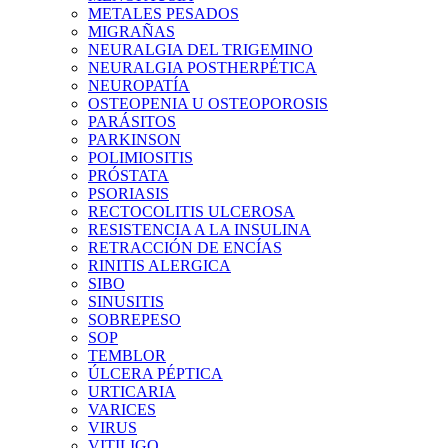
METALES PESADOS
MIGRAÑAS
NEURALGIA DEL TRIGEMINO
NEURALGIA POSTHERPÉTICA
NEUROPATÍA
OSTEOPENIA U OSTEOPOROSIS
PARÁSITOS
PARKINSON
POLIMIOSITIS
PRÓSTATA
PSORIASIS
RECTOCOLITIS ULCEROSA
RESISTENCIA A LA INSULINA
RETRACCIÓN DE ENCÍAS
RINITIS ALERGICA
SIBO
SINUSITIS
SOBREPESO
SOP
TEMBLOR
ÚLCERA PÉPTICA
URTICARIA
VARICES
VIRUS
VITILIGO