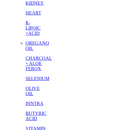
KIDNEY
HEART
R-
LIPOIC
+ACID
OREGANO
OIL
CHARCOAL
+ ALOE
FEROX
SELENIUM
OLIVE
OIL
INNTRA
BUTYRIC
ACID
VITAMIN