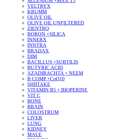
SELENIUM +MAX T3
VELTRYX
KRUMM
OLIVE OIL
OLIVE OIL UNFILTERED
ZIENTRO
BORON +SILICA
INNERX
INNTRA
BRADAX
DIM
BACILLUS +SUBTILIS
BUTYRIC ACID
AZADIRACHTA + NEEM
B COMP +CoQ10
SHIITAKE
VITAMIN B5 + BIOPERINE
VIT C
BONE
BRAIN
COLOSTRUM
LIVER
LUNG
KIDNEY
MALE