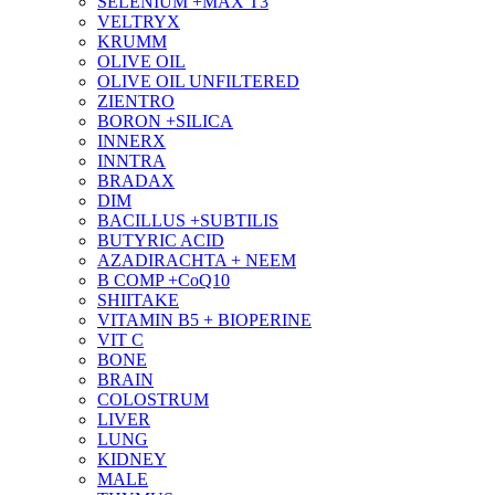
SELENIUM +MAX T3
VELTRYX
KRUMM
OLIVE OIL
OLIVE OIL UNFILTERED
ZIENTRO
BORON +SILICA
INNERX
INNTRA
BRADAX
DIM
BACILLUS +SUBTILIS
BUTYRIC ACID
AZADIRACHTA + NEEM
B COMP +CoQ10
SHIITAKE
VITAMIN B5 + BIOPERINE
VIT C
BONE
BRAIN
COLOSTRUM
LIVER
LUNG
KIDNEY
MALE