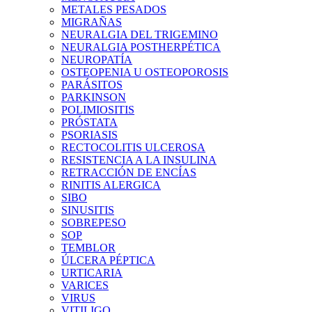
METALES PESADOS
MIGRAÑAS
NEURALGIA DEL TRIGEMINO
NEURALGIA POSTHERPÉTICA
NEUROPATÍA
OSTEOPENIA U OSTEOPOROSIS
PARÁSITOS
PARKINSON
POLIMIOSITIS
PRÓSTATA
PSORIASIS
RECTOCOLITIS ULCEROSA
RESISTENCIA A LA INSULINA
RETRACCIÓN DE ENCÍAS
RINITIS ALERGICA
SIBO
SINUSITIS
SOBREPESO
SOP
TEMBLOR
ÚLCERA PÉPTICA
URTICARIA
VARICES
VIRUS
VITILIGO