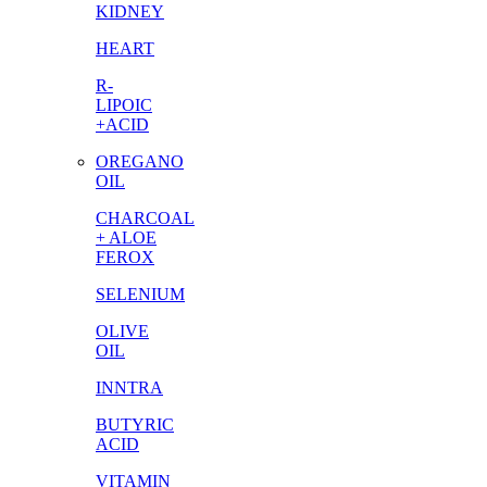
KIDNEY
HEART
R-
LIPOIC
+ACID
OREGANO
OIL
CHARCOAL
+ ALOE
FEROX
SELENIUM
OLIVE
OIL
INNTRA
BUTYRIC
ACID
VITAMIN