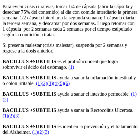
Para evitar crisis curativas, tomar 1/4 de cápsula (abrir la cápsula y
desechar 75% del contenido) al día con comida interdiario la primera
semana; 1/2 cápsula interdiaria la segunda semana; 1 cápsula diaria
la tercera semana, y descamar por dos semanas. Luego retomar con
1 cápsula por 2 semanas cada 2 semanas por el tiempo estipulado
según la condición a tratar.
Si presenta malestar (crisis malestar), suspenda por 2 semanas y
regrese a la dosis anterior.
BACILLUS +SUBTILIS
es el probiótico ideal que logra
sobrevivir el ácido del estómago.
(1)
BACILLUS +SUBTILIS
ayuda a sanar la inflamación intestinal y
o colon irritable.
(1)
(2)
(3)
(4)
(5)
(6)
BACILLUS +SUBTILIS
ayuda a sanar el intestino permeable.
(1)
(2)
BACILLUS +SUBTILIS
ayuda a sanar la Rectocolitis Ulcerosa.
(1)
(2)
(3)
BACILLUS +SUBTILIS
es ideal en la prevención y el tratamiento
del Alzheimer.
(1)
(2)
(3)