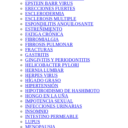
EPSTEIN BARR VIRUS
ERECCIONES FUERTES
ESCLERODERMIA
ESCLEROSIS MULTIPLE
ESPONDILITIS ANQUILOSANTE
ESTREÑIMIENTO
FATIGA CRÓNICA
FIBROMIALGIA
FIBROSIS PULMONAR
FRACTURAS
GASTRITIS
GINGIVITIS Y PERIODONTITIS
HELICOBACTER PYLORI
HERNIA LUMBAR
HERPES VIRUS
HÍGADO GRASO
HIPERTENSIÓN
HIPOTIROIDISMO DE HASHIMOTO
HONGO EN LA UÑA
IMPOTENCIA SEXUAL
INFECCIONES URINARIAS
INSOMNIO
INTESTINO PERMEABLE
LUPUS
MENOPAUSIA