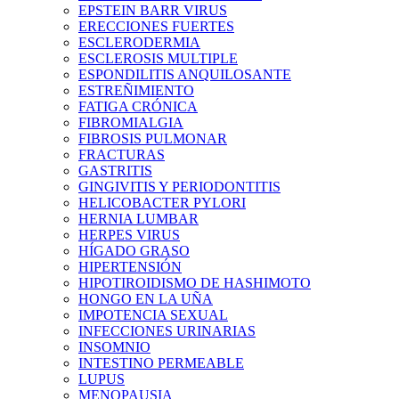
EPSTEIN BARR VIRUS
ERECCIONES FUERTES
ESCLERODERMIA
ESCLEROSIS MULTIPLE
ESPONDILITIS ANQUILOSANTE
ESTREÑIMIENTO
FATIGA CRÓNICA
FIBROMIALGIA
FIBROSIS PULMONAR
FRACTURAS
GASTRITIS
GINGIVITIS Y PERIODONTITIS
HELICOBACTER PYLORI
HERNIA LUMBAR
HERPES VIRUS
HÍGADO GRASO
HIPERTENSIÓN
HIPOTIROIDISMO DE HASHIMOTO
HONGO EN LA UÑA
IMPOTENCIA SEXUAL
INFECCIONES URINARIAS
INSOMNIO
INTESTINO PERMEABLE
LUPUS
MENOPAUSIA