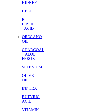
KIDNEY
HEART
R-
LIPOIC
+ACID
OREGANO
OIL
CHARCOAL
+ ALOE
FEROX
SELENIUM
OLIVE
OIL
INNTRA
BUTYRIC
ACID
VITAMIN