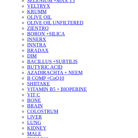
SELENIUM +MAX T3
VELTRYX
KRUMM
OLIVE OIL
OLIVE OIL UNFILTERED
ZIENTRO
BORON +SILICA
INNERX
INNTRA
BRADAX
DIM
BACILLUS +SUBTILIS
BUTYRIC ACID
AZADIRACHTA + NEEM
B COMP +CoQ10
SHIITAKE
VITAMIN B5 + BIOPERINE
VIT C
BONE
BRAIN
COLOSTRUM
LIVER
LUNG
KIDNEY
MALE