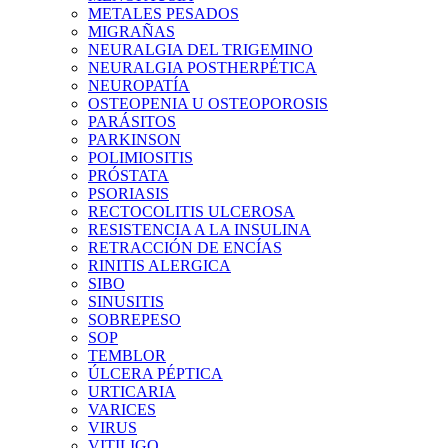
METALES PESADOS
MIGRAÑAS
NEURALGIA DEL TRIGEMINO
NEURALGIA POSTHERPÉTICA
NEUROPATÍA
OSTEOPENIA U OSTEOPOROSIS
PARÁSITOS
PARKINSON
POLIMIOSITIS
PRÓSTATA
PSORIASIS
RECTOCOLITIS ULCEROSA
RESISTENCIA A LA INSULINA
RETRACCIÓN DE ENCÍAS
RINITIS ALERGICA
SIBO
SINUSITIS
SOBREPESO
SOP
TEMBLOR
ÚLCERA PÉPTICA
URTICARIA
VARICES
VIRUS
VITILIGO