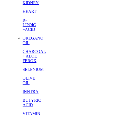
KIDNEY
HEART
R-
LIPOIC
+ACID
OREGANO
OIL
CHARCOAL
+ ALOE
FEROX
SELENIUM
OLIVE
OIL
INNTRA
BUTYRIC
ACID
VITAMIN