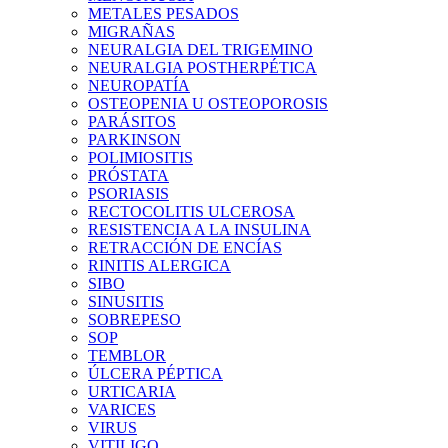
METALES PESADOS
MIGRAÑAS
NEURALGIA DEL TRIGEMINO
NEURALGIA POSTHERPÉTICA
NEUROPATÍA
OSTEOPENIA U OSTEOPOROSIS
PARÁSITOS
PARKINSON
POLIMIOSITIS
PRÓSTATA
PSORIASIS
RECTOCOLITIS ULCEROSA
RESISTENCIA A LA INSULINA
RETRACCIÓN DE ENCÍAS
RINITIS ALERGICA
SIBO
SINUSITIS
SOBREPESO
SOP
TEMBLOR
ÚLCERA PÉPTICA
URTICARIA
VARICES
VIRUS
VITILIGO