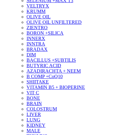
SELENIUM +MAX T3
VELTRYX
KRUMM
OLIVE OIL
OLIVE OIL UNFILTERED
ZIENTRO
BORON +SILICA
INNERX
INNTRA
BRADAX
DIM
BACILLUS +SUBTILIS
BUTYRIC ACID
AZADIRACHTA + NEEM
B COMP +CoQ10
SHIITAKE
VITAMIN B5 + BIOPERINE
VIT C
BONE
BRAIN
COLOSTRUM
LIVER
LUNG
KIDNEY
MALE