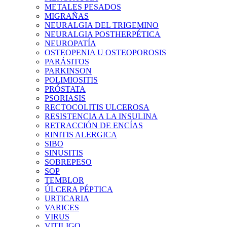
METALES PESADOS
MIGRAÑAS
NEURALGIA DEL TRIGEMINO
NEURALGIA POSTHERPÉTICA
NEUROPATÍA
OSTEOPENIA U OSTEOPOROSIS
PARÁSITOS
PARKINSON
POLIMIOSITIS
PRÓSTATA
PSORIASIS
RECTOCOLITIS ULCEROSA
RESISTENCIA A LA INSULINA
RETRACCIÓN DE ENCÍAS
RINITIS ALERGICA
SIBO
SINUSITIS
SOBREPESO
SOP
TEMBLOR
ÚLCERA PÉPTICA
URTICARIA
VARICES
VIRUS
VITILIGO