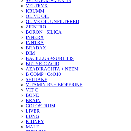
SELENIUM +MAX T3
VELTRYX
KRUMM
OLIVE OIL
OLIVE OIL UNFILTERED
ZIENTRO
BORON +SILICA
INNERX
INNTRA
BRADAX
DIM
BACILLUS +SUBTILIS
BUTYRIC ACID
AZADIRACHTA + NEEM
B COMP +CoQ10
SHIITAKE
VITAMIN B5 + BIOPERINE
VIT C
BONE
BRAIN
COLOSTRUM
LIVER
LUNG
KIDNEY
MALE