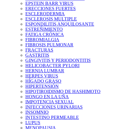
EPSTEIN BARR VIRUS
ERECCIONES FUERTES
ESCLERODERMIA
ESCLEROSIS MULTIPLE
ESPONDILITIS ANQUILOSANTE
ESTREÑIMIENTO
FATIGA CRÓNICA
FIBROMIALGIA
FIBROSIS PULMONAR
FRACTURAS
GASTRITIS
GINGIVITIS Y PERIODONTITIS
HELICOBACTER PYLORI
HERNIA LUMBAR
HERPES VIRUS
HÍGADO GRASO
HIPERTENSIÓN
HIPOTIROIDISMO DE HASHIMOTO
HONGO EN LA UÑA
IMPOTENCIA SEXUAL
INFECCIONES URINARIAS
INSOMNIO
INTESTINO PERMEABLE
LUPUS
MENOPAUSIA