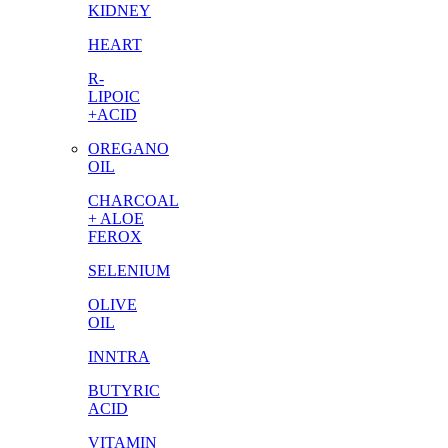
KIDNEY
HEART
R-
LIPOIC
+ACID
OREGANO
OIL
CHARCOAL
+ ALOE
FEROX
SELENIUM
OLIVE
OIL
INNTRA
BUTYRIC
ACID
VITAMIN