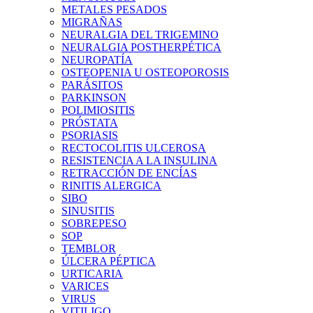
METALES PESADOS
MIGRAÑAS
NEURALGIA DEL TRIGEMINO
NEURALGIA POSTHERPÉTICA
NEUROPATÍA
OSTEOPENIA U OSTEOPOROSIS
PARÁSITOS
PARKINSON
POLIMIOSITIS
PRÓSTATA
PSORIASIS
RECTOCOLITIS ULCEROSA
RESISTENCIA A LA INSULINA
RETRACCIÓN DE ENCÍAS
RINITIS ALERGICA
SIBO
SINUSITIS
SOBREPESO
SOP
TEMBLOR
ÚLCERA PÉPTICA
URTICARIA
VARICES
VIRUS
VITILIGO