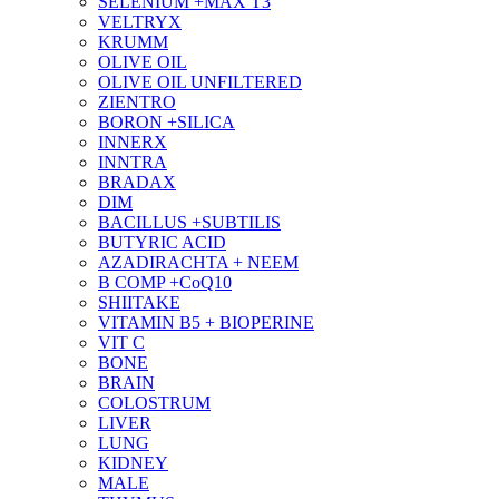
SELENIUM +MAX T3
VELTRYX
KRUMM
OLIVE OIL
OLIVE OIL UNFILTERED
ZIENTRO
BORON +SILICA
INNERX
INNTRA
BRADAX
DIM
BACILLUS +SUBTILIS
BUTYRIC ACID
AZADIRACHTA + NEEM
B COMP +CoQ10
SHIITAKE
VITAMIN B5 + BIOPERINE
VIT C
BONE
BRAIN
COLOSTRUM
LIVER
LUNG
KIDNEY
MALE