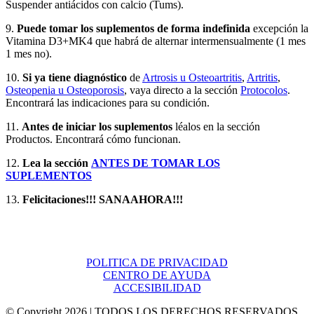
Suspender antiácidos con calcio (Tums).
9.
Puede tomar los suplementos de forma indefinida
excepción la
Vitamina D3+MK4 que habrá de alternar intermensualmente (1 mes
1 mes no).
10.
Si ya tiene diagnóstico
de
Artrosis u Osteoartritis
,
Artritis
,
Osteopenia u Osteoporosis
, vaya directo a la sección
Protocolos
.
Encontrará las indicaciones para su condición.
11.
Antes de iniciar los suplementos
léalos en la sección
Productos. Encontrará cómo funcionan.
12.
Lea la sección
ANTES DE TOMAR LOS
SUPLEMENTOS
13.
Felicitaciones!!! SANAAHORA!!!
POLITICA DE PRIVACIDAD
CENTRO DE AYUDA
ACCESIBILIDAD
© Copyright
2026 | TODOS LOS DERECHOS RESERVADOS