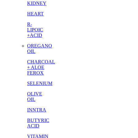
KIDNEY
HEART
R-
LIPOIC
+ACID
OREGANO
OIL
CHARCOAL
+ ALOE
FEROX
SELENIUM
OLIVE
OIL
INNTRA
BUTYRIC
ACID
VITAMIN