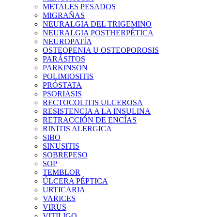
METALES PESADOS
MIGRAÑAS
NEURALGIA DEL TRIGEMINO
NEURALGIA POSTHERPÉTICA
NEUROPATÍA
OSTEOPENIA U OSTEOPOROSIS
PARÁSITOS
PARKINSON
POLIMIOSITIS
PRÓSTATA
PSORIASIS
RECTOCOLITIS ULCEROSA
RESISTENCIA A LA INSULINA
RETRACCIÓN DE ENCÍAS
RINITIS ALERGICA
SIBO
SINUSITIS
SOBREPESO
SOP
TEMBLOR
ÚLCERA PÉPTICA
URTICARIA
VARICES
VIRUS
VITILIGO