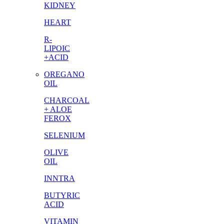
KIDNEY
HEART
R-
LIPOIC
+ACID
OREGANO
OIL
CHARCOAL
+ ALOE
FEROX
SELENIUM
OLIVE
OIL
INNTRA
BUTYRIC
ACID
VITAMIN