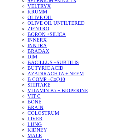
SELENIUM +MAX T3
VELTRYX
KRUMM
OLIVE OIL
OLIVE OIL UNFILTERED
ZIENTRO
BORON +SILICA
INNERX
INNTRA
BRADAX
DIM
BACILLUS +SUBTILIS
BUTYRIC ACID
AZADIRACHTA + NEEM
B COMP +CoQ10
SHIITAKE
VITAMIN B5 + BIOPERINE
VIT C
BONE
BRAIN
COLOSTRUM
LIVER
LUNG
KIDNEY
MALE