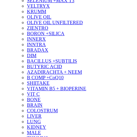
SELENIUM +MAX T3
VELTRYX
KRUMM
OLIVE OIL
OLIVE OIL UNFILTERED
ZIENTRO
BORON +SILICA
INNERX
INNTRA
BRADAX
DIM
BACILLUS +SUBTILIS
BUTYRIC ACID
AZADIRACHTA + NEEM
B COMP +CoQ10
SHIITAKE
VITAMIN B5 + BIOPERINE
VIT C
BONE
BRAIN
COLOSTRUM
LIVER
LUNG
KIDNEY
MALE