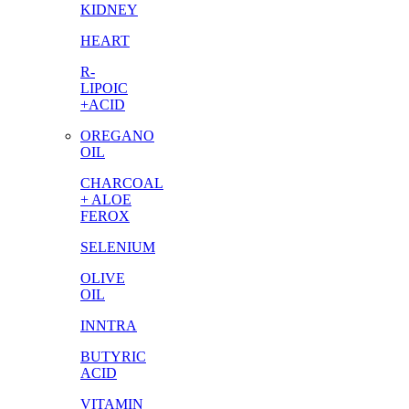
KIDNEY
HEART
R-
LIPOIC
+ACID
OREGANO
OIL
CHARCOAL
+ ALOE
FEROX
SELENIUM
OLIVE
OIL
INNTRA
BUTYRIC
ACID
VITAMIN