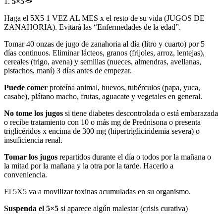
1.
5×5
🥕
Haga el 5X5 1 VEZ AL MES x el resto de su vida (JUGOS DE
ZANAHORIA). Evitará las “Enfermedades de la edad”.
Tomar 40 onzas de jugo de zanahoria al día (litro y cuarto) por 5
días continuos. Eliminar lácteos, granos (frijoles, arroz, lentejas),
cereales (trigo, avena) y semillas (nueces, almendras, avellanas,
pistachos, maní) 3 días antes de empezar.
Puede comer
proteína animal, huevos, tubérculos (papa, yuca,
casabe), plátano macho, frutas, aguacate y vegetales en general.
No tome los jugos
si tiene diabetes descontrolada o está embarazada
o recibe tratamiento con 10 o más mg de Prednisona o presenta
triglicéridos x encima de 300 mg (hipertrigliciridemia severa) o
insuficiencia renal.
Tomar los jugos
repartidos durante el día o todos por la mañana o
la mitad por la mañana y la otra por la tarde. Hacerlo a
conveniencia.
El 5X5 va a movilizar toxinas acumuladas en su organismo.
Suspenda el 5×5
si aparece algún malestar (crisis curativa)