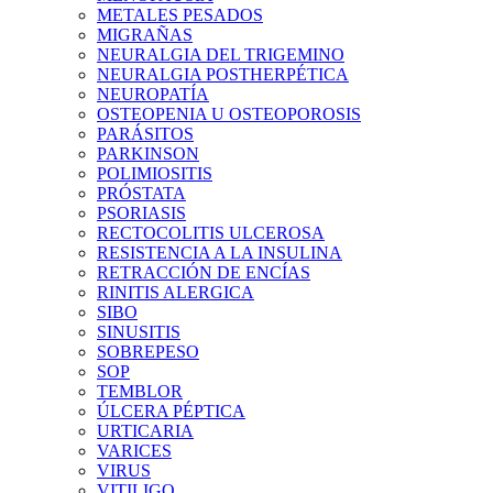
METALES PESADOS
MIGRAÑAS
NEURALGIA DEL TRIGEMINO
NEURALGIA POSTHERPÉTICA
NEUROPATÍA
OSTEOPENIA U OSTEOPOROSIS
PARÁSITOS
PARKINSON
POLIMIOSITIS
PRÓSTATA
PSORIASIS
RECTOCOLITIS ULCEROSA
RESISTENCIA A LA INSULINA
RETRACCIÓN DE ENCÍAS
RINITIS ALERGICA
SIBO
SINUSITIS
SOBREPESO
SOP
TEMBLOR
ÚLCERA PÉPTICA
URTICARIA
VARICES
VIRUS
VITILIGO