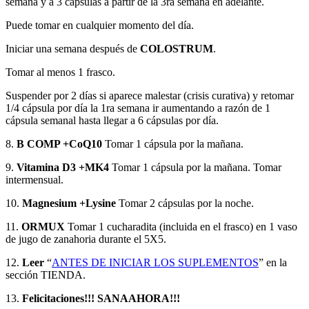
semana y a 3 cápsulas a partir de la 3ra semana en adelante.
Puede tomar en cualquier momento del día.
Iniciar una semana después de
COLOSTRUM
.
Tomar al menos 1 frasco.
Suspender por 2 días si aparece malestar (crisis curativa) y retomar
1/4 cápsula por día la 1ra semana ir aumentando a razón de 1
cápsula semanal hasta llegar a 6 cápsulas por día.
8.
B COMP +CoQ10
Tomar 1 cápsula por la mañana.
9.
Vitamina D3 +MK4
Tomar 1 cápsula por la mañana. Tomar
intermensual.
10.
Magnesium +Lysine
Tomar 2 cápsulas por la noche.
11.
ORMUX
Tomar 1 cucharadita (incluida en el frasco) en 1 vaso
de jugo de zanahoria durante el 5X5.
12.
Leer
“
ANTES DE INICIAR LOS SUPLEMENTOS
” en la
sección TIENDA.
13.
Felicitaciones!!! SANAAHORA!!!