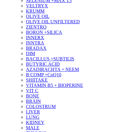
SELENIUM +MAX T3
VELTRYX
KRUMM
OLIVE OIL
OLIVE OIL UNFILTERED
ZIENTRO
BORON +SILICA
INNERX
INNTRA
BRADAX
DIM
BACILLUS +SUBTILIS
BUTYRIC ACID
AZADIRACHTA + NEEM
B COMP +CoQ10
SHIITAKE
VITAMIN B5 + BIOPERINE
VIT C
BONE
BRAIN
COLOSTRUM
LIVER
LUNG
KIDNEY
MALE