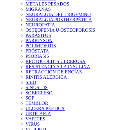
METALES PESADOS
MIGRAÑAS
NEURALGIA DEL TRIGEMINO
NEURALGIA POSTHERPÉTICA
NEUROPATÍA
OSTEOPENIA U OSTEOPOROSIS
PARÁSITOS
PARKINSON
POLIMIOSITIS
PRÓSTATA
PSORIASIS
RECTOCOLITIS ULCEROSA
RESISTENCIA A LA INSULINA
RETRACCIÓN DE ENCÍAS
RINITIS ALERGICA
SIBO
SINUSITIS
SOBREPESO
SOP
TEMBLOR
ÚLCERA PÉPTICA
URTICARIA
VARICES
VIRUS
VITILIGO