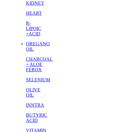
KIDNEY
HEART
R-
LIPOIC
+ACID
OREGANO
OIL
CHARCOAL
+ ALOE
FEROX
SELENIUM
OLIVE
OIL
INNTRA
BUTYRIC
ACID
VITAMIN