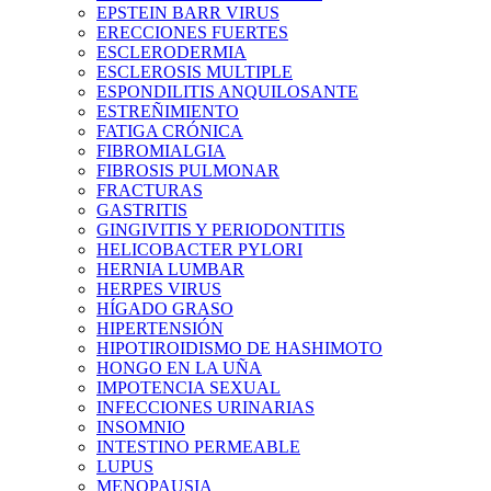
EPSTEIN BARR VIRUS
ERECCIONES FUERTES
ESCLERODERMIA
ESCLEROSIS MULTIPLE
ESPONDILITIS ANQUILOSANTE
ESTREÑIMIENTO
FATIGA CRÓNICA
FIBROMIALGIA
FIBROSIS PULMONAR
FRACTURAS
GASTRITIS
GINGIVITIS Y PERIODONTITIS
HELICOBACTER PYLORI
HERNIA LUMBAR
HERPES VIRUS
HÍGADO GRASO
HIPERTENSIÓN
HIPOTIROIDISMO DE HASHIMOTO
HONGO EN LA UÑA
IMPOTENCIA SEXUAL
INFECCIONES URINARIAS
INSOMNIO
INTESTINO PERMEABLE
LUPUS
MENOPAUSIA