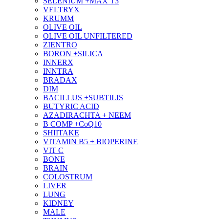
SELENIUM +MAX T3
VELTRYX
KRUMM
OLIVE OIL
OLIVE OIL UNFILTERED
ZIENTRO
BORON +SILICA
INNERX
INNTRA
BRADAX
DIM
BACILLUS +SUBTILIS
BUTYRIC ACID
AZADIRACHTA + NEEM
B COMP +CoQ10
SHIITAKE
VITAMIN B5 + BIOPERINE
VIT C
BONE
BRAIN
COLOSTRUM
LIVER
LUNG
KIDNEY
MALE