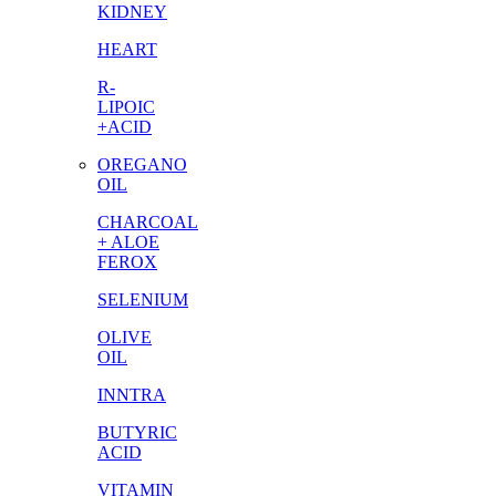
KIDNEY
HEART
R-
LIPOIC
+ACID
OREGANO
OIL
CHARCOAL
+ ALOE
FEROX
SELENIUM
OLIVE
OIL
INNTRA
BUTYRIC
ACID
VITAMIN