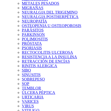
METALES PESADOS
MIGRAÑAS
NEURALGIA DEL TRIGEMINO
NEURALGIA POSTHERPÉTICA
NEUROPATÍA
OSTEOPENIA U OSTEOPOROSIS
PARÁSITOS
PARKINSON
POLIMIOSITIS
PRÓSTATA
PSORIASIS
RECTOCOLITIS ULCEROSA
RESISTENCIA A LA INSULINA
RETRACCIÓN DE ENCÍAS
RINITIS ALERGICA
SIBO
SINUSITIS
SOBREPESO
SOP
TEMBLOR
ÚLCERA PÉPTICA
URTICARIA
VARICES
VIRUS
VITILIGO